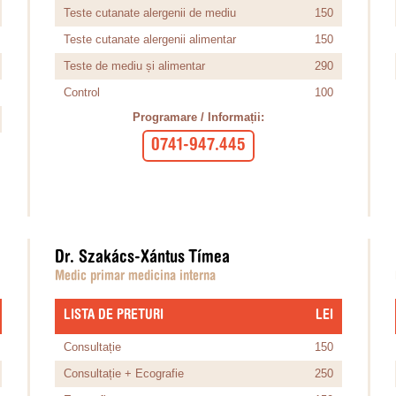
Teste cutanate alergenii de mediu
150
Teste cutanate alergenii alimentar
150
Teste de mediu și alimentar
290
Control
100
Programare / Informații:
0741-947.445
Dr. Szakács-Xántus Tímea
Medic primar medicina interna
LISTA DE PRETURI
​LEI
Consultație
150
Consultație + Ecografie
250