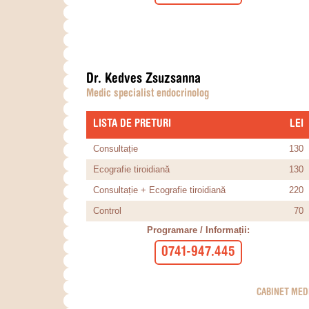
Dr. Kedves Zsuzsanna
Medic specialist endocrinolog
LISTA DE PRETURI
​LEI
Consultație
130
Ecografie tiroidiană
130
Consultație + Ecografie tiroidiană
220
Control
70
Programare / Informații:
0741-947.445
CABINET MEDI