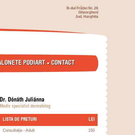
B-dul Frăției Nr. 26
Gheorgheni
Jud. Harghita
•
ALONETE PODIART
CONTACT
Dr. Dónáth Juliánna
Medic specialist dermatolog
LISTA DE PRETURI
​LEI
Consultație - Adult
150