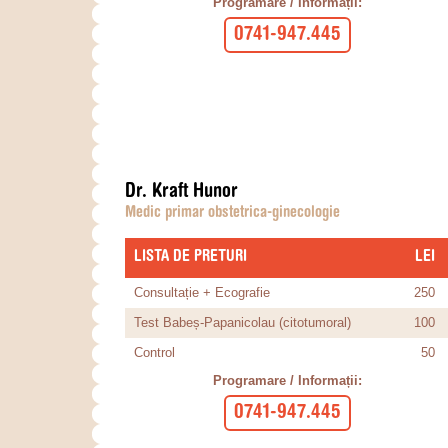
Programare / Informații:
0741-947.445
Dr. Kraft Hunor
Medic primar obstetrica-ginecologie
LISTA DE PRETURI
​LEI
Consultație + Ecografie
250
Test Babeș-Papanicolau (citotumoral)
100
Control
50
Programare / Informații:
0741-947.445