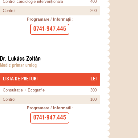
Control cardiologie intervențională
400
Control
200
Programare / Informații:
0741-947.445
Dr. Lukács Zoltán
Medic primar urolog
LISTA DE PRETURI
​LEI
Consultație + Ecografie
300
Control
100
Programare / Informații:
0741-947.445