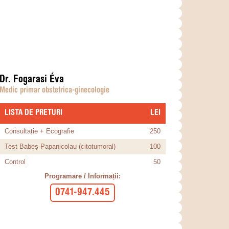
Dr. Fogarasi Éva
Medic primar obstetrica-ginecologie
LISTA DE PRETURI
​LEI
Consultație + Ecografie
250
Test Babeș-Papanicolau (citotumoral)
100
Control
50
Programare / Informații:
0741-947.445