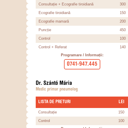
Consultație + Ecografie tiroidiană
300
Ecografie tiroidiană
150
Ecografie mamară
200
Puncție
450
Control
100
Control + Referat
140
Programare / Informații:
0741-947.445
Dr. Szántó Mária
Medic primar pneumolog
LISTA DE PRETURI
​LEI
Consultație
150
Control
100