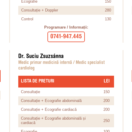
Ecografie
150
Consultație + Doppler
280
Control
130
Programare / Informații:
0741-947.445
Dr. Suciu Zsuzsánna
Medic primar medicinã internã / Medic specialist
cardiolog
LISTA DE PRETURI
​LEI
Consultație
150
Consultație + Ecografie abdominală
200
Consultație + Ecografie cardiacă
200
Consultație + Ecografie abdominală și
250
cardiacă
Ecografie
100