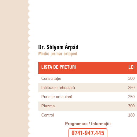
Dr. Sólyom Árpád
Medic primar ortoped
LISTA DE PRETURI
​LEI
Consultație
300
Infiltracie articulară
250
Puncție articulară
250
Plazma
700
Control
180
Programare / Informații:
0741-947.445