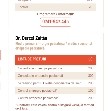
Control
70
Programare / Informații:
0741-947.445
Dr. Derzsi Zoltán
Medic primar chirurgie pediatricã / medic specialist
ortopedie pediatricã
LISTA DE PRETURI
​LEI
Consultație chirurgie pediatrică
200
Consultație ortopedie pediatrică
300
Screening pentru luxatie congenitala de sold
200
Control chirurgie pediatrică*
100
Control ortopedie pediatrică*
200
* Controlul este valabil pentru o singură vizită, în termen
de 2 luni.