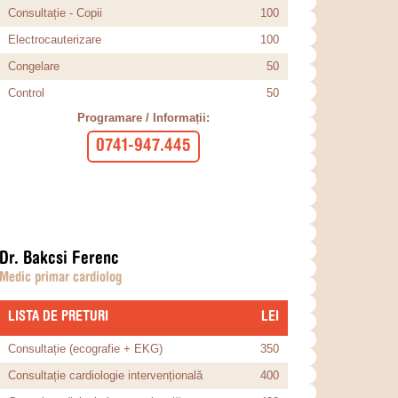
Consultație - Copii
100
Electrocauterizare
100
Congelare
50
Control
50
Programare / Informații:
0741-947.445
Dr. Bakcsi Ferenc
Medic primar cardiolog
LISTA DE PRETURI
​LEI
Consultație (ecografie + EKG)
350
Consultație cardiologie intervențională
400