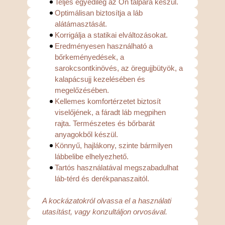
Teljes egyedileg az Ön talpára készül.
Optimálisan biztosítja a láb
alátámasztását.
Korrigálja a statikai elváltozásokat.
Eredményesen használható a
bőrkeményedések, a
sarokcsontkinövés, az öregujjbütyök, a
kalapácsujj kezelésében és
megelőzésében.
Kellemes komfortérzetet biztosít
viselőjének, a fáradt láb megpihen
rajta. Természetes és bőrbarát
anyagokből készül.
Könnyű, hajlákony, szinte bármilyen
lábbelibe elhelyezhető.
Tartós használatával megszabadulhat
láb-térd és derékpanaszaitól.
A kockázatokról olvassa el a használati
utasítást, vagy konzultáljon orvosával.