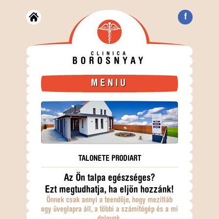
f
CLINICA
BOROSNYAY
MENIU
TALONETE PRODIART
Az Ön talpa egészséges?
Ezt megtudhatja, ha eljön hozzánk!
Önnek csak annyi a teendõje, hogy mezítláb
egy üveglapra áll, a többi a számítógép és a mi