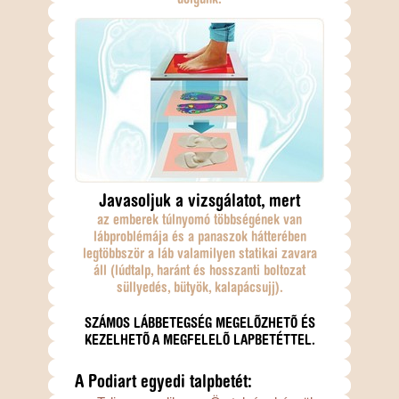
dolgunk.
Javasoljuk a vizsgálatot, mert
az emberek túlnyomó többségének van
lábproblémája és a panaszok hátterében
legtöbbször a láb valamilyen statikai zavara
áll (lúdtalp, haránt és hosszanti boltozat
süllyedés, bütyök, kalapácsujj).
SZÁMOS LÁBBETEGSÉG MEGELÕZHETÕ ÉS
KEZELHETÕ A MEGFELELÕ LAPBETÉTTEL.
A Podiart egyedi talpbetét: